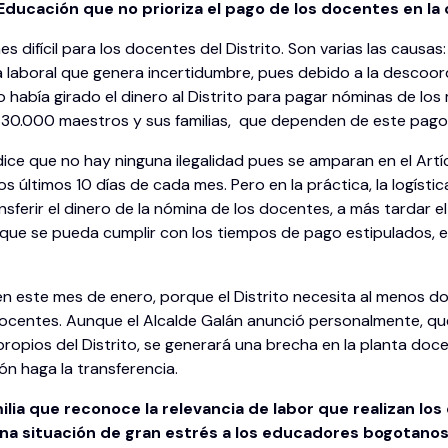
Educación que no prioriza el pago de los docentes en la c
difícil para los docentes del Distrito. Son varias las causas: 
ma laboral que genera incertidumbre, pues debido a la descoo
o había girado el dinero al Distrito para pagar nóminas de l
n 30.000 maestros y sus familias, que dependen de este pago
 dice que no hay ninguna ilegalidad pues se amparan en el Art
s últimos 10 días de cada mes. Pero en la práctica, la logísti
sferir el dinero de la nómina de los docentes, a más tardar el
a que se pueda cumplir con los tiempos de pago estipulados, es
n este mes de enero, porque el Distrito necesita al menos dos
docentes. Aunque el Alcalde Galán anunció personalmente, que
propios del Distrito, se generará una brecha en la planta do
ón haga la transferencia.
ia que reconoce la relevancia de labor que realizan lo
 una situación de gran estrés a los educadores bogotan