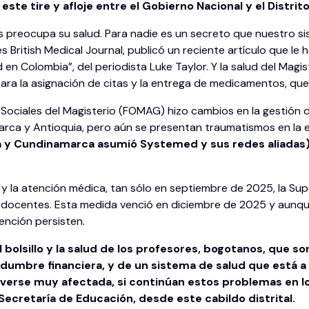
ste tire y afloje entre el Gobierno Nacional y el Distrito
es preocupa su salud. Para nadie es un secreto que nuestro 
s British Medical Journal, publicó un reciente artículo que le 
en Colombia”, del periodista Luke Taylor. Y la salud del Magis
a la asignación de citas y la entrega de medicamentos, que 
 Sociales del Magisterio (FOMAG) hizo cambios en la gestión
ca y Antioquia, pero aún se presentan traumatismos en la e
y Cundinamarca asumió Systemed y sus redes aliadas), l
 y la atención médica, tan sólo en septiembre de 2025, la S
los docentes. Esta medida venció en diciembre de 2025 y aun
tención persisten.
 bolsillo y la salud de los profesores, bogotanos, que so
dumbre financiera, y de un sistema de salud que está a p
rse muy afectada, si continúan estos problemas en los
 Secretaría de Educación, desde este cabildo distrital.