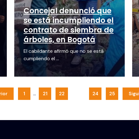
Concejal denunció que
se está incumpliendo el
contrato de siembra de
árboles, en Bogotá
El cabildante afirmó que no se está
cumpliendo el ...
…
rior
1
21
22
23
24
25
Sigu