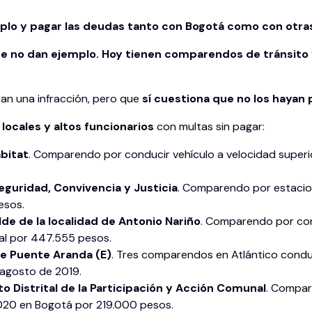
plo y pagar las deudas tanto con Bogotá como con otras
e no dan ejemplo. Hoy tienen comparendos de tránsito y
an una infracción, pero que
sí cuestiona que no los hayan 
 locales y altos funcionarios
con multas sin pagar:
ábitat
. Comparendo por conducir vehículo a velocidad superi
guridad, Convivencia y Justicia
. Comparendo por estacion
esos.
de de la localidad de Antonio Nariño
. Comparendo por cond
al por 447.555 pesos.
de Puente Aranda (E)
. Tres comparendos en Atlántico conduc
e agosto de 2019.
to Distrital de la Participación y Acción Comunal
. Compar
2020 en Bogotá por 219.000 pesos.