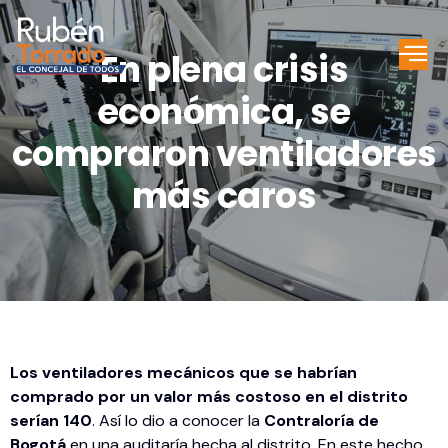
En plena crisis
económica, se
compraron ventiladores
más caros
Los ventiladores mecánicos que se habrían
comprado por un valor más costoso en el distrito
serían 140
. Así lo dio a conocer la
Contraloría de
Bogotá
en una auditaría hecha al distrito. En este hecho