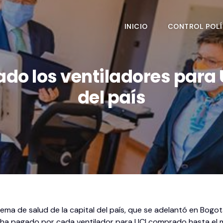
INICIO
CONTROL POLÍ
do los ventiladores para 
del país
ema de salud de la capital del país, que se adelantó en Bogo
más ha pagado por cada ventilador para UCI comprado hasta el