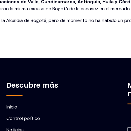
naciones de Valle, Cundinamarca, Antioquia, Huila y Córd
aron la misma excusa de Bogotá de la escasez en el mercado i
 la Alcaldía de Bogotá, pero de momento no ha habido un pro
Descubre más
Inicio
Control político
C
Noticias