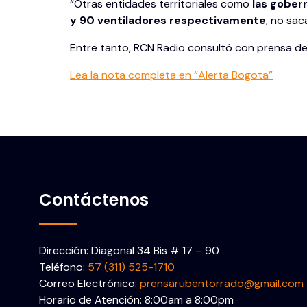
“Otras entidades territoriales como
las gober
y 90 ventiladores respectivamente
, no sac
Entre tanto, RCN Radio consultó con prensa de
Lea la nota completa en “Alerta Bogota”
Contáctenos
Dirección: Diagonal 34 Bis # 17 – 90
Teléfono:
57 (311) 525-1710
Correo Electrónico:
prensarubentorrado@gmail.com
Horario de Atención: 8:00am a 8:00pm