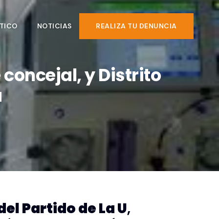
TICO
NOTICIAS
REALIZA TU DENUNCIA
oncejal, y Distrito
a
el Partido de La U
,