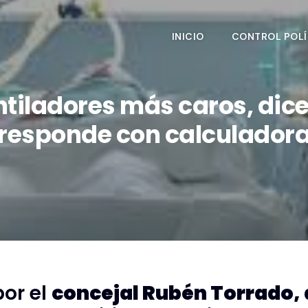
INICIO
CONTROL POLÍ
iladores más caros, dice c
responde con calculador
or el
concejal Rubén Torrado, d